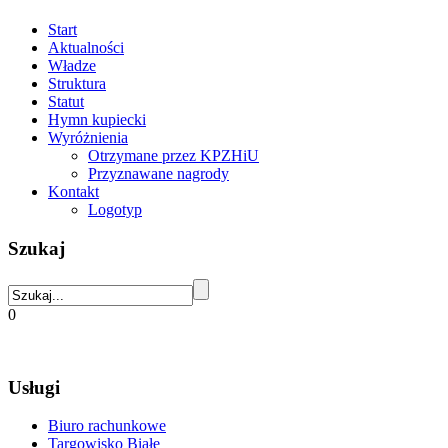
Start
Aktualności
Władze
Struktura
Statut
Hymn kupiecki
Wyróżnienia
Otrzymane przez KPZHiU
Przyznawane nagrody
Kontakt
Logotyp
Szukaj
0
Usługi
Biuro rachunkowe
Targowisko Białe