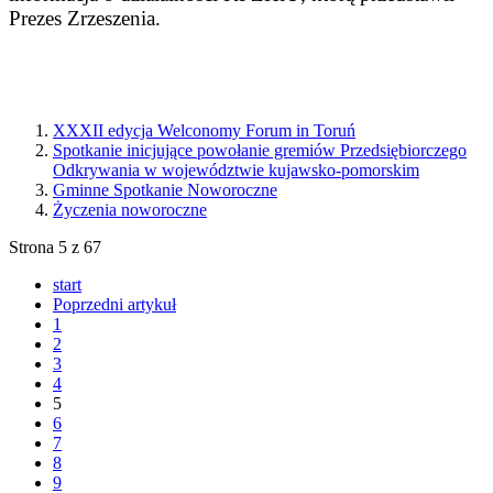
Prezes Zrzeszenia.
XXXII edycja Welconomy Forum in Toruń
Spotkanie inicjujące powołanie gremiów Przedsiębiorczego
Odkrywania w województwie kujawsko-pomorskim
Gminne Spotkanie Noworoczne
Życzenia noworoczne
Strona 5 z 67
start
Poprzedni artykuł
1
2
3
4
5
6
7
8
9